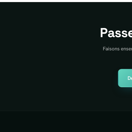
Passe
Faisons ensem
D