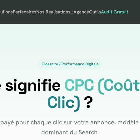
utions
Partenaires
Nos Réalisations
L'Agence
Outils
Audit Gratuit
Glossaire / Performance Digitale
 signifie
CPC (Coût
Clic)
?
 payé pour chaque clic sur votre annonce, modèle
dominant du Search.