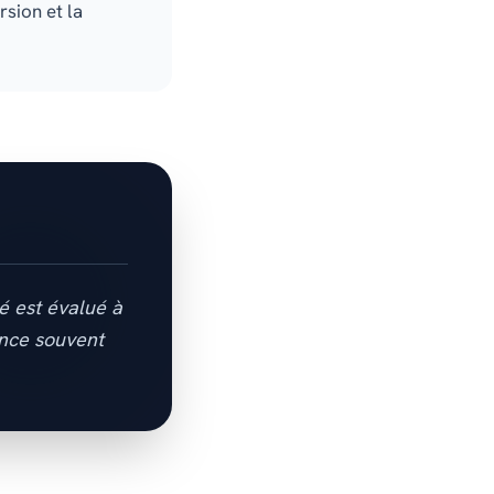
rsion et la
é est évalué à
ance souvent