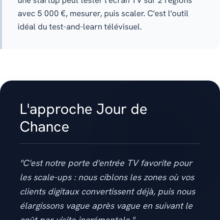
une startup peut tester l'écran TV sur 2 régions
avec 5 000 €, mesurer, puis scaler. C'est l'outil
idéal du test-and-learn télévisuel.
L'approche Jour de
Chance
"C'est notre porte d'entrée TV favorite pour
les scale-ups : nous ciblons les zones où vos
clients digitaux convertissent déjà, puis nous
élargissons vague après vague en suivant le
coût par visite incrémentale."