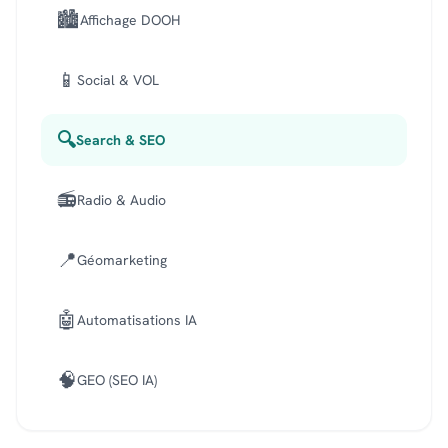
🏙️
Affichage DOOH
📱
Social & VOL
🔍
Search & SEO
📻
Radio & Audio
📍
Géomarketing
🤖
Automatisations IA
🧠
GEO (SEO IA)